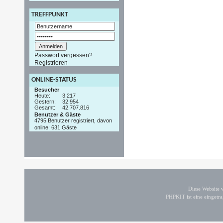
TREFFPUNKT
Passwort vergessen?
Registrieren
ONLINE-STATUS
Besucher
Heute:
3.217
Gestern:
32.954
Gesamt:
42.707.816
Benutzer & Gäste
4795 Benutzer registriert, davon
online: 631 Gäste
Diese Website
PHPKIT ist eine einget