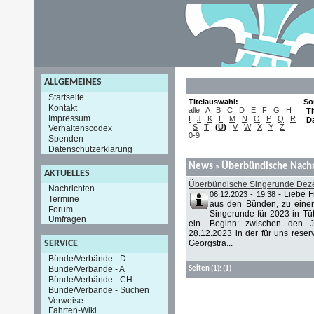
ALLGEMEINES
Startseite
Titelauswahl:
So
Kontakt
alle
A
B
C
D
E
F
G
H
Ti
Impressum
I
J
K
L
M
N
O
P
Q
R
D
S
T
(
U
)
V
W
X
Y
Z
Verhaltenscodex
0-9
Spenden
Datenschutzerklärung
News
Überbündische Nachr
»
AKTUELLES
Überbündische Singerunde Deze
Nachrichten
-
Liebe 
06.12.2023 - 19:38
Termine
aus den Bünden, zu einer
Forum
Singerunde für 2023 in Tü
Umfragen
ein. Beginn: zwischen den J
28.12.2023 in der für uns reserv
Georgstra...
SERVICE
Bünde/Verbände - D
Bünde/Verbände - A
Seiten
(1):
(1)
Bünde/Verbände - CH
Bünde/Verbände - Suchen
Verweise
Fahrten-Wiki