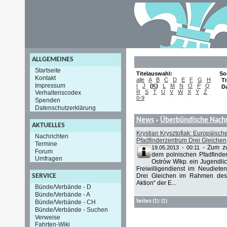
ALLGEMEINES
Startseite
Titelauswahl:
So
Kontakt
alle
A
B
C
D
E
F
G
H
Ti
Impressum
I
J
(
K
)
L
M
N
O
P
Q
D
R
S
T
U
V
W
X
Y
Z
Verhaltenscodex
0-9
Spenden
Datenschutzerklärung
News
Überbündische Nachr
»
AKTUELLES
Krystian Krysztofiak: Europäische
Nachrichten
Pfadfinderzentrum Drei Gleichen
Termine
-
Zum zw
19.05.2013 - 00:11
Forum
dem polnischen Pfadfinder
Umfragen
Ostrów Wlkp. ein Jugendli
Freiwilligendienst im Neudieten
Drei Gleichen im Rahmen des
SERVICE
Aktion“ der E...
Bünde/Verbände - D
Bünde/Verbände - A
Bünde/Verbände - CH
Seiten
(1):
(1)
Bünde/Verbände - Suchen
Verweise
Fahrten-Wiki