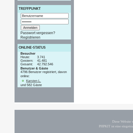
TREFFPUNKT
Passwort vergessen?
Registrieren
ONLINE-STATUS
Besucher
Heute:
3.741
Gestern:
41.481
Gesamt:
42.792.546
Benutzer & Gäste
4796 Benutzer registriert, davon
online:
Karsten L.
und 582 Gäste
Diese Website
PHPKIT ist eine einget