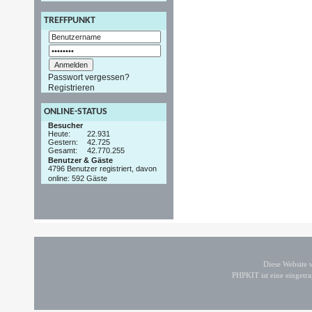
TREFFPUNKT
Passwort vergessen?
Registrieren
ONLINE-STATUS
Besucher
Heute:
22.931
Gestern:
42.725
Gesamt:
42.770.255
Benutzer & Gäste
4796 Benutzer registriert, davon
online: 592 Gäste
Diese Website
PHPKIT ist eine einget