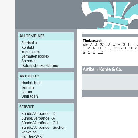
ALLGEMEINES
Titelauswahl:
Startseite
alle
A
B
(
C
)
D
E
F
G
H
I
Kontakt
L
M
N
O
P
Q
R
S
T
U
V
Impressum
X
Y
Z
0-9
Verhaltenscodex
Spenden
Datenschutzerklärung
Artikel
Kohte & Co.
»
AKTUELLES
Nachrichten
Termine
Forum
Umfragen
SERVICE
Bünde/Verbände - D
Bünde/Verbände - A
Bünde/Verbände - CH
Bünde/Verbände - Suchen
Verweise
Fahrten-Wiki