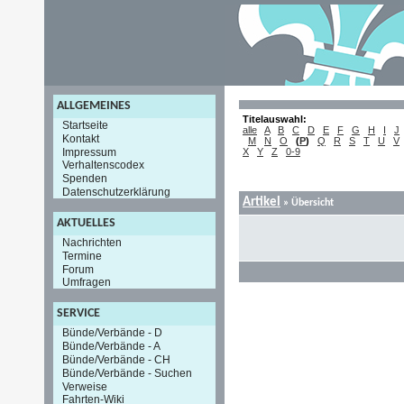
ALLGEMEINES
Titelauswahl:
Startseite
alle
A
B
C
D
E
F
G
H
I
J
Kontakt
M
N
O
(
P
)
Q
R
S
T
U
V
Impressum
X
Y
Z
0-9
Verhaltenscodex
Spenden
Datenschutzerklärung
Artikel
»
Übersicht
AKTUELLES
Nachrichten
Termine
Forum
Umfragen
SERVICE
Bünde/Verbände - D
Bünde/Verbände - A
Bünde/Verbände - CH
Bünde/Verbände - Suchen
Verweise
Fahrten-Wiki