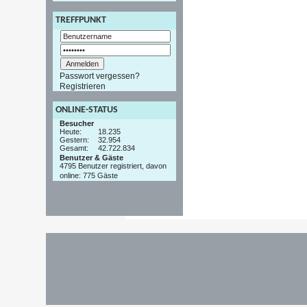
TREFFPUNKT
Passwort vergessen?
Registrieren
ONLINE-STATUS
Besucher
Heute:
18.235
Gestern:
32.954
Gesamt:
42.722.834
Benutzer & Gäste
4795 Benutzer registriert, davon
online: 775 Gäste