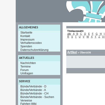
ALLGEMEINES
Titelauswahl:
Startseite
alle
A
B
C
D
E
F
G
H
I
Kontakt
R
S
T
U
V
W
X
Y
Z
0-
Impressum
Verhaltenscodex
Spenden
Datenschutzerklärung
Artikel
»
Übersicht
AKTUELLES
Nachrichten
Termine
Forum
Umfragen
SERVICE
Bünde/Verbände - D
Bünde/Verbände - A
Bünde/Verbände - CH
Bünde/Verbände - Suchen
Verweise
Fahrten-Wiki