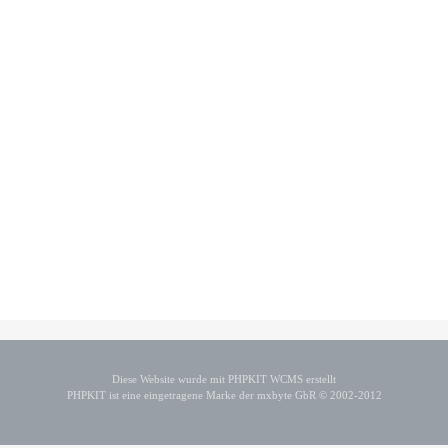
Diese Website wurde mit PHPKIT WCMS erstellt
PHPKIT ist eine eingetragene Marke der mxbyte GbR © 2002-2012