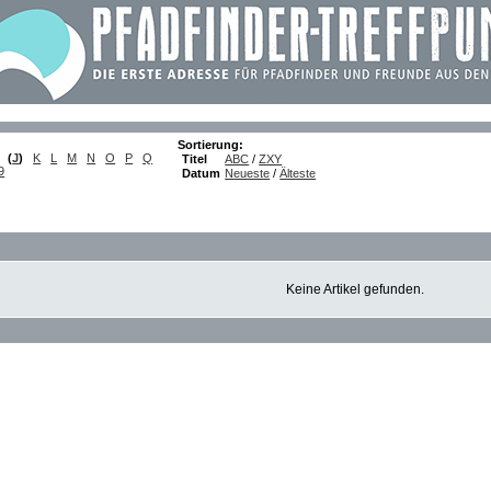
Sortierung:
(
J
)
K
L
M
N
O
P
Q
Titel
ABC
/
ZXY
9
Datum
Neueste
/
Älteste
Keine Artikel gefunden.