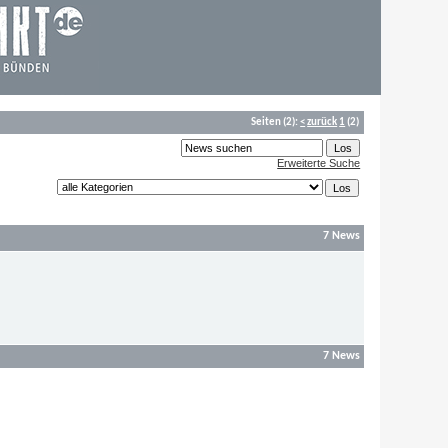
Seiten
(2):
<
zurück
1
(2)
Erweiterte Suche
7 News
7 News