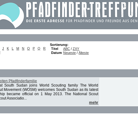
Sortierung:
J
K
L
M
N
O
P
Q
R
Titel
ABC
/
ZXY
9
Datum
Neueste
/
Älteste
iten Pfadfinderfamilie
tat South Sudan joins World Scouting family The World
out Movement (WOSM) welcomes South Sudan as its latest
ip became official on 1 May 2013. The National Scout
ut Associatio...
mehr