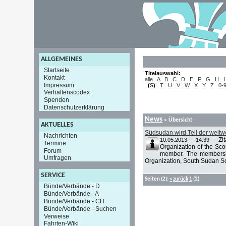
ALLGEMEINES
Startseite
Titelauswahl:
Kontakt
alle
A
B
C
D
E
F
G
H
I
Impressum
(
S
)
T
U
V
W
X
Y
Z
0-
Verhaltenscodex
Spenden
Datenschutzerklärung
News
» Übersicht
AKTUELLES
Südsudan wird Teil der weltwe
Nachrichten
-
Zi
10.05.2013 - 14:39
Termine
Organization of the Sc
Forum
member. The membersh
Umfragen
Organization, South Sudan Sco
SERVICE
Seiten
(2):
<
zurück
1
(2)
Bünde/Verbände - D
Bünde/Verbände - A
Bünde/Verbände - CH
Bünde/Verbände - Suchen
Verweise
Fahrten-Wiki