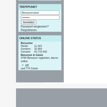
TREFFPUNKT
Passwort vergessen?
Registrieren
ONLINE-STATUS
Besucher
Heute:
11.343
Gestern:
32.954
Gesamt:
42.715.942
Benutzer & Gäste
4795 Benutzer registriert, davon
online:
jeff
und 774 Gäste