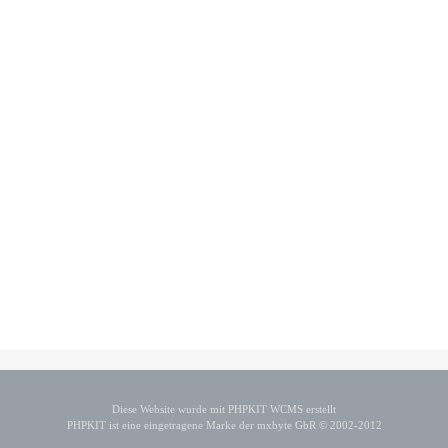
Diese Website wurde mit PHPKIT WCMS erstellt
PHPKIT ist eine eingetragene Marke der mxbyte GbR © 2002-2012