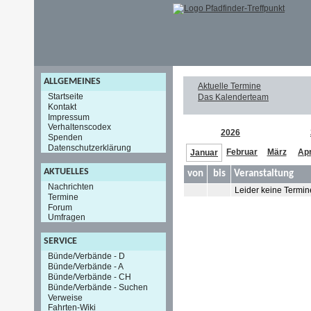
ALLGEMEINES
Aktuelle Termine
Startseite
Das Kalenderteam
Kontakt
Impressum
Verhaltenscodex
2026
Spenden
Datenschutzerklärung
Februar
März
Apr
Januar
AKTUELLES
von
bis
Veranstaltung
Nachrichten
Leider keine Termin
Termine
Forum
Umfragen
SERVICE
Bünde/Verbände - D
Bünde/Verbände - A
Bünde/Verbände - CH
Bünde/Verbände - Suchen
Verweise
Fahrten-Wiki