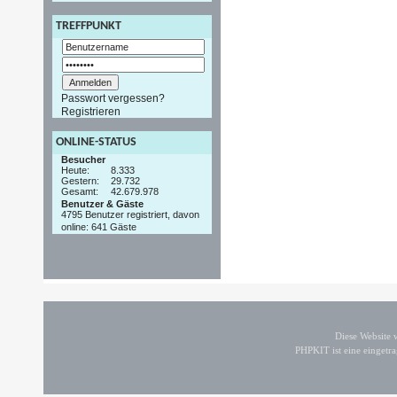
TREFFPUNKT
Passwort vergessen?
Registrieren
ONLINE-STATUS
Besucher
Heute:
8.333
Gestern:
29.732
Gesamt:
42.679.978
Benutzer & Gäste
4795 Benutzer registriert, davon
online: 641 Gäste
Diese Website
PHPKIT ist eine einget