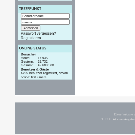
TREFFPUNKT
Passwort vergessen?
Registrieren
ONLINE-STATUS
Besucher
Heute:
17.935
Gestern:
29.732
Gesamt:
42.689.580
Benutzer & Gäste
4795 Benutzer registriert, davon
online: 631 Gäste
Diese Website
PHPKIT ist eine einget