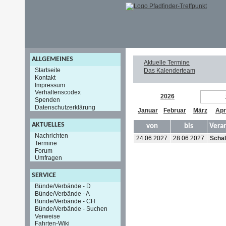
ALLGEMEINES
Aktuelle Termine
Startseite
Das Kalenderteam
Kontakt
Impressum
Verhaltenscodex
2026
Spenden
Datenschutzerklärung
Januar
Februar
März
Apr
AKTUELLES
von
bis
Vera
Nachrichten
24.06.2027
28.06.2027
Schal
Termine
Forum
Umfragen
SERVICE
Bünde/Verbände - D
Bünde/Verbände - A
Bünde/Verbände - CH
Bünde/Verbände - Suchen
Verweise
Fahrten-Wiki