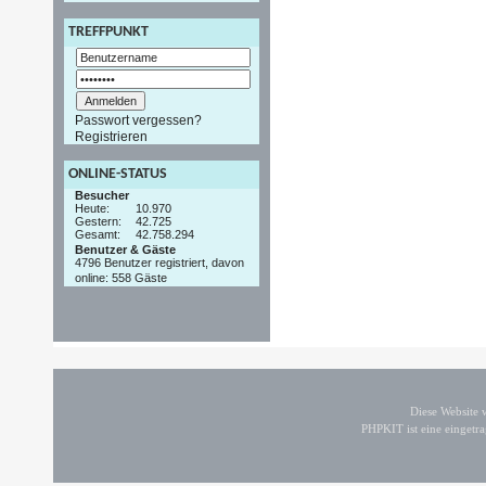
TREFFPUNKT
Passwort vergessen?
Registrieren
ONLINE-STATUS
Besucher
Heute:
10.970
Gestern:
42.725
Gesamt:
42.758.294
Benutzer & Gäste
4796 Benutzer registriert, davon
online: 558 Gäste
Diese Website
PHPKIT ist eine einget