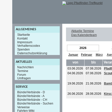
ALLGEMEINES
Aktuelle Termine
Startseite
Das Kalenderteam
Kontakt
Impressum
Verhaltenscodex
2026
Spenden
Datenschutzerklärung
Januar
Februar
März
Apr
AKTUELLES
von
bis
Vera
Nachrichten
03.06.2026
07.06.2026
Pfadf
Termine
04.06.2026
07.06.2026
Scout
Forum
Umfragen
19.06.2026
21.06.2026
Bambe
SERVICE
Bünde/Verbände - D
26.06.2026
28.06.2026
Kirsc
Bünde/Verbände - A
Bünde/Verbände - CH
Bünde/Verbände - Suchen
Verweise
Fahrten-Wiki