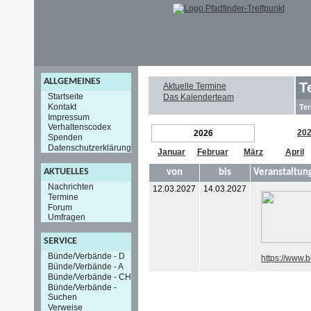
ALLGEMEINES
T
Aktuelle Termine
Startseite
Das Kalenderteam
Kontakt
Ter
Impressum
Verhaltenscodex
20
2026
Spenden
Datenschutzerklärung
Januar
Februar
März
April
AKTUELLES
von
bis
Veranstaltun
Nachrichten
12.03.2027
14.03.2027
Termine
Forum
Umfragen
SERVICE
Bünde/Verbände - D
https://www.
Bünde/Verbände - A
Bünde/Verbände - CH
Bünde/Verbände -
Suchen
Verweise