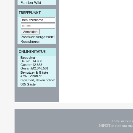
Fahrten-Wiki
TREFFPUNKT
Passwort vergessen?
Registrieren
ONLINE-STATUS
Besucher
Heute:
14.908
Gestern:
42.868
Gesamt:
42.846.581
Benutzer & Gäste
4797 Benutzer
registriert, davon online:
805 Gäste
Diese Website
PHPKIT ist eine einget