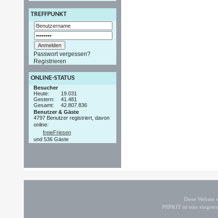
TREFFPUNKT
Passwort vergessen?
Registrieren
ONLINE-STATUS
Besucher
Heute:
19.031
Gestern:
41.481
Gesamt:
42.807.836
Benutzer & Gäste
4797 Benutzer registriert, davon
online:
freieFriesen
und 536 Gäste
Diese Website
PHPKIT ist eine einget