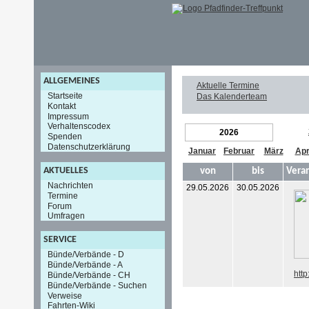
ALLGEMEINES
Aktuelle Termine
Startseite
Das Kalenderteam
Kontakt
Impressum
Verhaltenscodex
2026
Spenden
Datenschutzerklärung
Januar
Februar
März
Apr
AKTUELLES
von
bis
Vera
Nachrichten
29.05.2026
30.05.2026
Termine
Forum
Umfragen
SERVICE
Bünde/Verbände - D
Bünde/Verbände - A
http
Bünde/Verbände - CH
Bünde/Verbände - Suchen
Verweise
Fahrten-Wiki