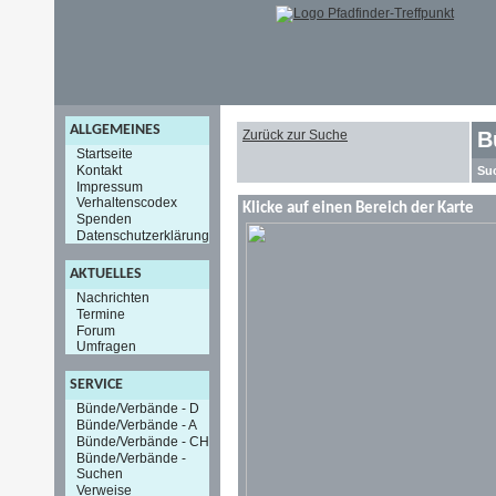
ALLGEMEINES
Zurück zur Suche
B
Startseite
Kontakt
Su
Impressum
Verhaltenscodex
Klicke auf einen Bereich der Karte
Spenden
Datenschutzerklärung
AKTUELLES
Nachrichten
Termine
Forum
Umfragen
SERVICE
Bünde/Verbände - D
Bünde/Verbände - A
Bünde/Verbände - CH
Bünde/Verbände -
Suchen
Verweise