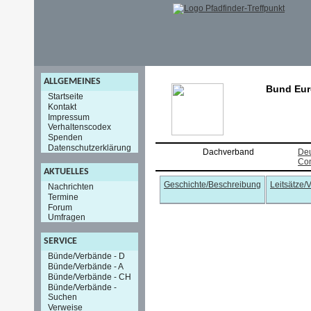
ALLGEMEINES
Bund Eur
Startseite
Kontakt
Impressum
Verhaltenscodex
Spenden
Datenschutzerklärung
Dachverband
Deu
Con
AKTUELLES
Geschichte/Beschreibung
Leitsätze/
Nachrichten
Termine
Forum
Umfragen
SERVICE
Bünde/Verbände - D
Bünde/Verbände - A
Bünde/Verbände - CH
Bünde/Verbände -
Suchen
Verweise