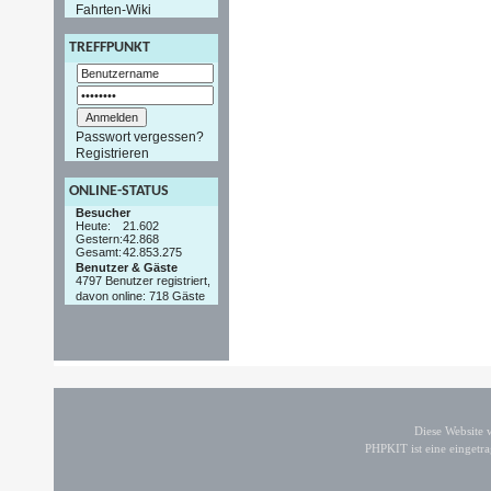
Fahrten-Wiki
TREFFPUNKT
Passwort vergessen?
Registrieren
ONLINE-STATUS
Besucher
Heute:
21.602
Gestern:
42.868
Gesamt:
42.853.275
Benutzer & Gäste
4797 Benutzer registriert,
davon online: 718 Gäste
Diese Website
PHPKIT ist eine einget