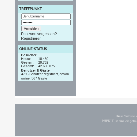
TREFFPUNKT
Passwort vergessen?
Registrieren
ONLINE-STATUS
Besucher
Heute:
18.430
Gestern:
29.732
Gesamt:
42.690.075
Benutzer & Gäste
4795 Benutzer registriert, davon
online: 567 Gäste
Diese Website
PHPKIT ist eine einget