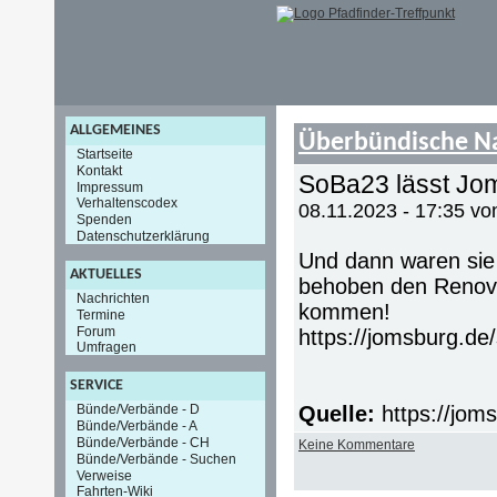
ALLGEMEINES
Überbündische N
Startseite
Kontakt
SoBa23 lässt Jom
Impressum
Verhaltenscodex
08.11.2023 - 17:35 v
Spenden
Datenschutzerklärung
Und dann waren sie
AKTUELLES
behoben den Renov
Nachrichten
kommen!
Termine
Forum
https://jomsburg.d
Umfragen
SERVICE
Quelle:
https://jom
Bünde/Verbände - D
Bünde/Verbände - A
Bünde/Verbände - CH
Keine Kommentare
Bünde/Verbände - Suchen
Verweise
Fahrten-Wiki