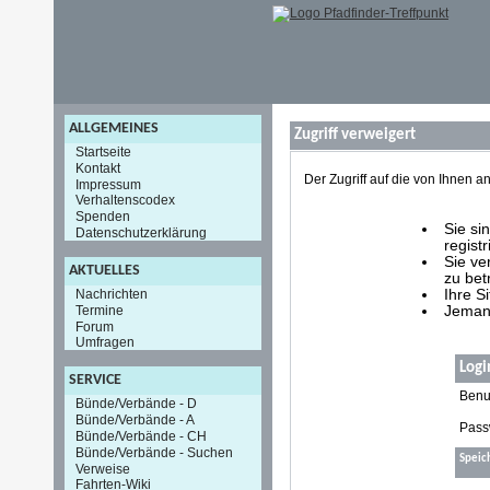
ALLGEMEINES
Zugriff verweigert
Startseite
Kontakt
Der Zugriff auf die von Ihnen
Impressum
Verhaltenscodex
Spenden
Sie si
Datenschutzerklärung
registr
Sie ve
AKTUELLES
zu bet
Nachrichten
Ihre S
Termine
Jemand
Forum
Umfragen
Logi
SERVICE
Benu
Bünde/Verbände - D
Bünde/Verbände - A
Pass
Bünde/Verbände - CH
Bünde/Verbände - Suchen
Speic
Verweise
Fahrten-Wiki