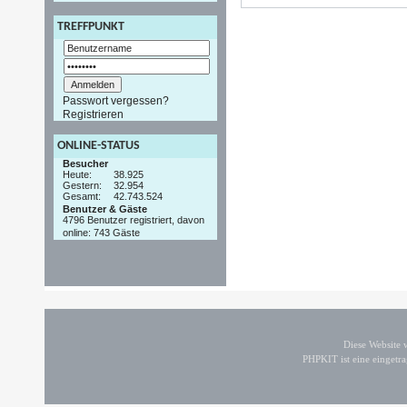
TREFFPUNKT
Passwort vergessen?
Registrieren
ONLINE-STATUS
Besucher
Heute:
38.925
Gestern:
32.954
Gesamt:
42.743.524
Benutzer & Gäste
4796 Benutzer registriert, davon
online: 743 Gäste
Diese Website
PHPKIT ist eine einget