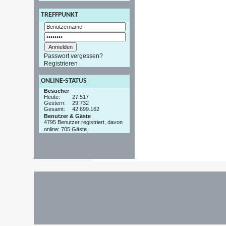
TREFFPUNKT
Passwort vergessen?
Registrieren
ONLINE-STATUS
Besucher
Heute:
27.517
Gestern:
29.732
Gesamt:
42.699.162
Benutzer & Gäste
4795 Benutzer registriert, davon
online: 705 Gäste