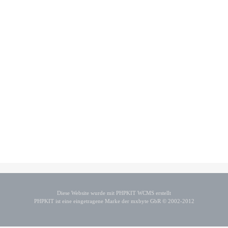
Diese Website wurde mit PHPKIT WCMS erstellt
PHPKIT ist eine eingetragene Marke der mxbyte GbR © 2002-2012