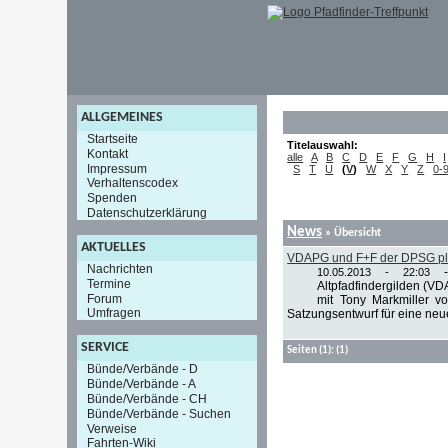
ALLGEMEINES
Startseite
Titelauswahl:
Kontakt
alle
A
B
C
D
E
F
G
H
I
Impressum
S
T
U
(
V
)
W
X
Y
Z
0-
Verhaltenscodex
Spenden
Datenschutzerklärung
News
» Übersicht
AKTUELLES
VDAPG und F+F der DPSG p
Nachrichten
10.05.2013 - 22:03
Termine
Altpfadfindergilden (
Forum
mit Tony Markmiller 
Umfragen
Satzungsentwurf für eine neu
SERVICE
Seiten
(1):
(1)
Bünde/Verbände - D
Bünde/Verbände - A
Bünde/Verbände - CH
Bünde/Verbände - Suchen
Verweise
Fahrten-Wiki