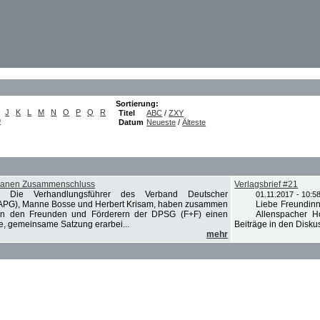
Sortierung:
J
K
L
M
N
O
P
Q
R
Titel
ABC
/
ZXY
9
Datum
Neueste
/
Älteste
lanen Zusammenschluss
Verlagsbrief #21
-
Die Verhandlungsführer des Verband Deutscher
01.11.2017 - 10:5
VDAPG), Manne Bosse und Herbert Krisam, haben zusammen
Liebe Freundinn
von den Freunden und Förderern der DPSG (F+F) einen
Allenspacher H
e, gemeinsame Satzung erarbei...
Beiträge in den Disku
mehr