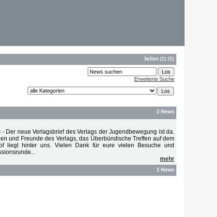
Seiten
(1):
(1)
Erweiterte Suche
2 News
-
Der neue Verlagsbrief des Verlags der Jugendbewegung ist da.
8
en und Freunde des Verlags, das Überbündische Treffen auf dem
of liegt hinter uns. Vielen Dank für eure vielen Besuche und
ssionsrunde...
mehr
2 News