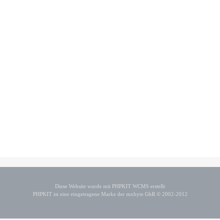
Diese Website wurde mit PHPKIT WCMS erstellt
PHPKIT ist eine eingetragene Marke der mxbyte GbR © 2002-2012