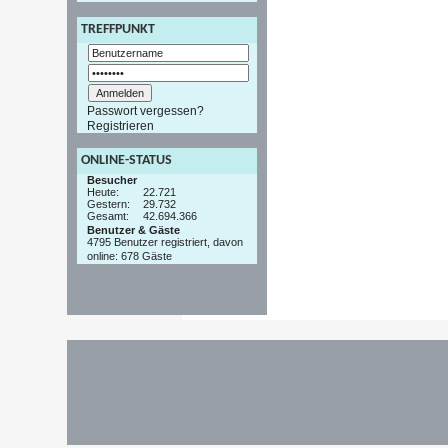
TREFFPUNKT
Passwort vergessen?
Registrieren
ONLINE-STATUS
Besucher
Heute:
22.721
Gestern:
29.732
Gesamt:
42.694.366
Benutzer & Gäste
4795 Benutzer registriert, davon
online: 678 Gäste