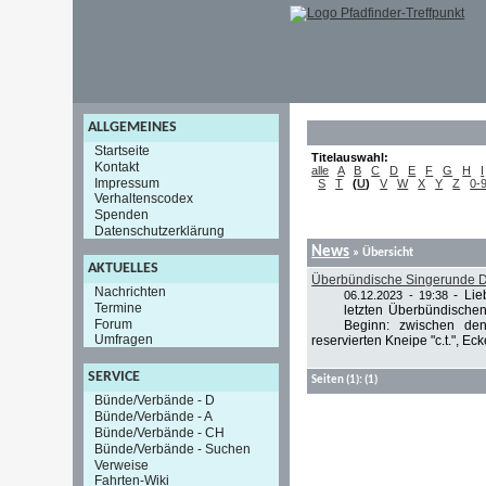
ALLGEMEINES
Startseite
Titelauswahl:
Kontakt
alle
A
B
C
D
E
F
G
H
I
Impressum
S
T
(
U
)
V
W
X
Y
Z
0-
Verhaltenscodex
Spenden
Datenschutzerklärung
News
» Übersicht
AKTUELLES
Überbündische Singerunde D
Nachrichten
-
Lie
06.12.2023 - 19:38
Termine
letzten Überbündischen
Forum
Beginn: zwischen den
Umfragen
reservierten Kneipe "c.t.", Eck
SERVICE
Seiten
(1):
(1)
Bünde/Verbände - D
Bünde/Verbände - A
Bünde/Verbände - CH
Bünde/Verbände - Suchen
Verweise
Fahrten-Wiki