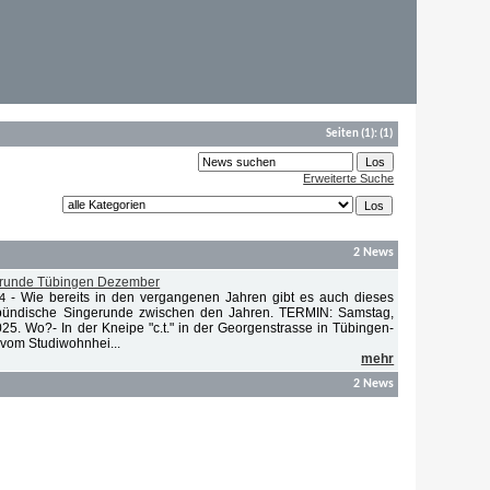
Seiten
(1):
(1)
Erweiterte Suche
2 News
erunde Tübingen Dezember
-
Wie bereits in den vergangenen Jahren gibt es auch dieses
4
bündische Singerunde zwischen den Jahren. TERMIN: Samstag,
5. Wo?- In der Kneipe "c.t." in der Georgenstrasse in Tübingen-
 vom Studiwohnhei...
mehr
2 News