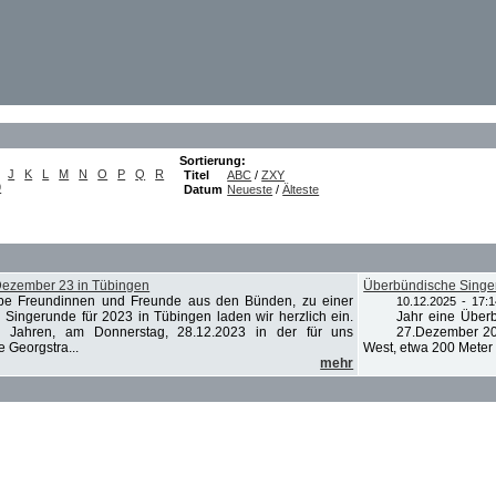
Sortierung:
J
K
L
M
N
O
P
Q
R
Titel
ABC
/
ZXY
9
Datum
Neueste
/
Älteste
ezember 23 in Tübingen
Überbündische Sing
be Freundinnen und Freunde aus den Bünden, zu einer
10.12.2025 - 17:1
 Singerunde für 2023 in Tübingen laden wir herzlich ein.
Jahr eine Über
 Jahren, am Donnerstag, 28.12.2023 in der für uns
27.Dezember 202
e Georgstra...
West, etwa 200 Meter
mehr