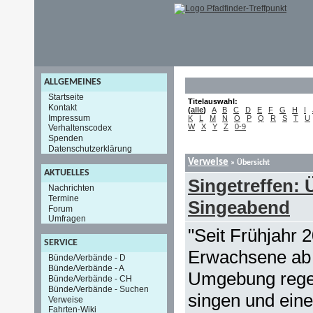
ALLGEMEINES
Startseite
Titelauswahl:
Kontakt
(
alle
)
A
B
C
D
E
F
G
H
I
Impressum
K
L
M
N
O
P
Q
R
S
T
U
W
X
Y
Z
0-9
Verhaltenscodex
Spenden
Datenschutzerklärung
Verweise
» Übersicht
AKTUELLES
Singetreffen:
Nachrichten
Termine
Singeabend
Forum
Umfragen
"Seit Frühjahr 2
SERVICE
Erwachsene ab
Bünde/Verbände - D
Bünde/Verbände - A
Umgebung rege
Bünde/Verbände - CH
Bünde/Verbände - Suchen
singen und ein
Verweise
Fahrten-Wiki