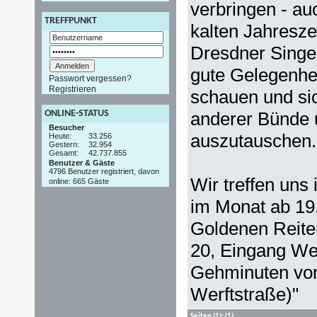
verbringen - au
TREFFPUNKT
kalten Jahresze
Dresdner Singe
gute Gelegenhei
Passwort vergessen?
Registrieren
schauen und si
ONLINE-STATUS
anderer Bünde
Besucher
auszutauschen. [
Heute:
33.256
Gestern:
32.954
Gesamt:
42.737.855
Benutzer & Gäste
4796 Benutzer registriert, davon
Wir treffen uns 
online: 665 Gäste
im Monat ab 19
Goldenen Reite
20, Eingang Wer
Gehminuten von 
Werftstraße)"
Seiten
(1):
(1)