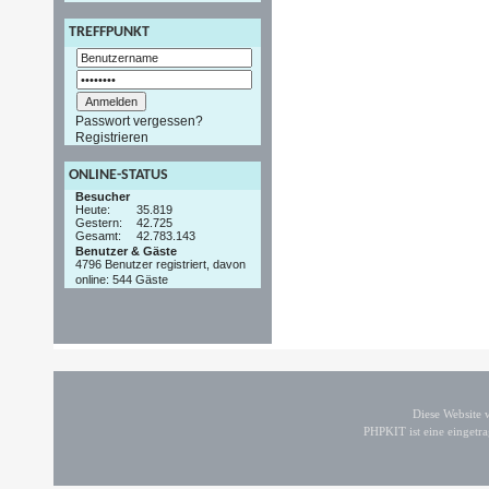
TREFFPUNKT
Passwort vergessen?
Registrieren
ONLINE-STATUS
Besucher
Heute:
35.819
Gestern:
42.725
Gesamt:
42.783.143
Benutzer & Gäste
4796 Benutzer registriert, davon
online: 544 Gäste
Diese Website
PHPKIT ist eine einget