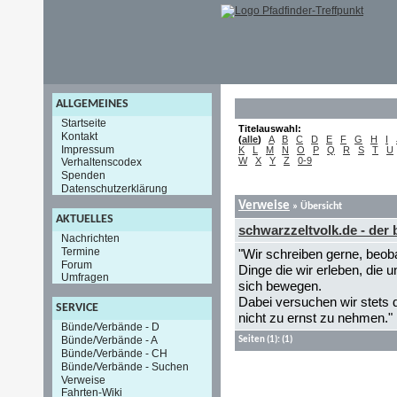
ALLGEMEINES
Startseite
Titelauswahl:
Kontakt
(
alle
)
A
B
C
D
E
F
G
H
I
Impressum
K
L
M
N
O
P
Q
R
S
T
U
W
X
Y
Z
0-9
Verhaltenscodex
Spenden
Datenschutzerklärung
Verweise
» Übersicht
AKTUELLES
schwarzzeltvolk.de - der
Nachrichten
Termine
"Wir schreiben gerne, beob
Forum
Dinge die wir erleben, die
Umfragen
sich bewegen.
Dabei versuchen wir stets 
SERVICE
nicht zu ernst zu nehmen."
Bünde/Verbände - D
Bünde/Verbände - A
Seiten
(1):
(1)
Bünde/Verbände - CH
Bünde/Verbände - Suchen
Verweise
Fahrten-Wiki