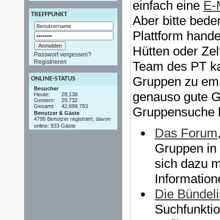
einfach eine
E-
TREFFPUNKT
Aber bitte beden
Plattform hande
Hütten oder Zel
Passwort vergessen?
Registrieren
Team des PT kan
Gruppen zu empf
ONLINE-STATUS
Besucher
genauso gute G
Heute:
28.138
Gestern:
29.732
Gesamt:
42.699.783
Gruppensuche b
Benutzer & Gäste
4795 Benutzer registriert, davon
online: 933 Gäste
Das Forum
Gruppen in 
sich dazu 
Informatio
Die Bündeli
Suchfunktio