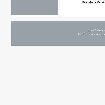
Druckbare Versi
Diese Website
PHPKIT ist eine einget