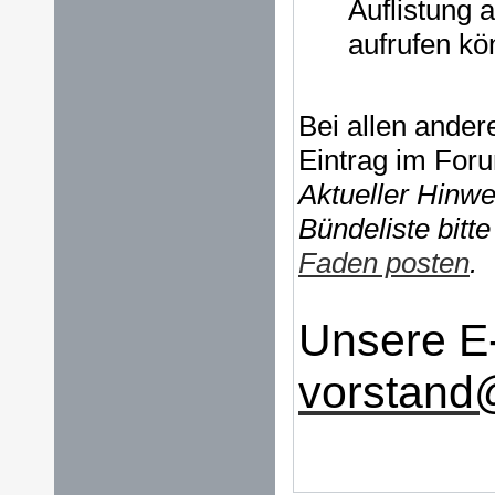
Auflistung
aufrufen k
Bei allen ander
Eintrag im For
Aktueller Hinwe
Bündeliste bit
Faden posten
.
Unsere E-
vorstand@