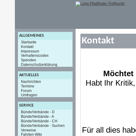
ALLGEMEINES
Kontakt
Startseite
Kontakt
Impressum
Verhaltenscodex
Spenden
Datenschutzerklärung
Möchtet 
AKTUELLES
Habt Ihr Kriti
Nachrichten
Termine
Forum
Umfragen
SERVICE
Bünde/Verbände - D
Bünde/Verbände - A
Bünde/Verbände - CH
Bünde/Verbände - Suchen
Für all dies ha
Verweise
Fahrten-Wiki