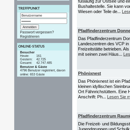
fußläufig zur Ostsee und ei
Bushaltestelle. Sie kann 
TREFFPUNKT
Wiesen oder Teile de...
Les
Pfadfinderzentrum Donn
Passwort vergessen?
Registrieren
Das Pfadfinderzentrum Don
Landeszentren des VCP in 
ONLINE-STATUS
Freizeitstätte betrieben. A
Besucher
mit seinen zwei Häus...
Les
Heute:
161
Gestern:
42.725
Gesamt:
42.747.485
Benutzer & Gäste
4796 Benutzer registriert, davon
Phönixnest
online: 653 Gäste
Das Phönixnest ist ein Pfad
kleinen idyllischen Steinb
Ort Fähnrichstüttem. Eine 
Anschrift: Ph...
Lesen Sie 
Pfadfinderzentrum Raumü
Die Freizeit- und Bildungs
Jugendgruppen und Schulkl