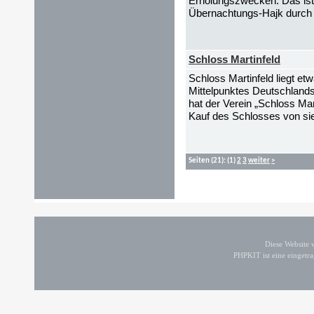
Erholungszwecken. Das ist 
Übernachtungs-Hajk durch e
Schloss Martinfeld
Schloss Martinfeld liegt et
Mittelpunktes Deutschlands
hat der Verein „Schloss Mar
Kauf des Schlosses von si
Seiten
(21):
(1)
2
3
weiter
>
Diese Website
PHPKIT ist eine einget