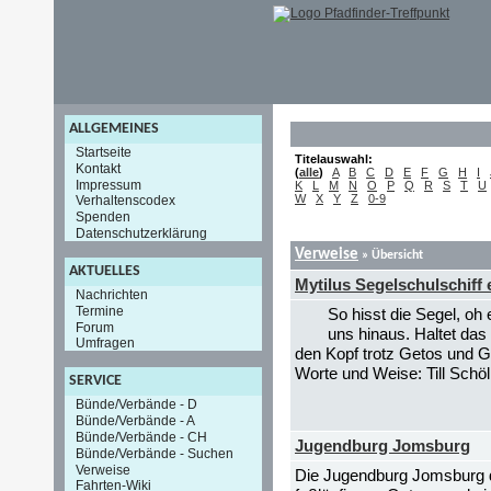
ALLGEMEINES
Startseite
Titelauswahl:
Kontakt
(
alle
)
A
B
C
D
E
F
G
H
I
Impressum
K
L
M
N
O
P
Q
R
S
T
U
W
X
Y
Z
0-9
Verhaltenscodex
Spenden
Datenschutzerklärung
Verweise
» Übersicht
AKTUELLES
Mytilus Segelschulschiff 
Nachrichten
Termine
So hisst die Segel, oh
Forum
uns hinaus. Haltet da
Umfragen
den Kopf trotz Getos und G
Worte und Weise: Till Schöl
SERVICE
Bünde/Verbände - D
Bünde/Verbände - A
Bünde/Verbände - CH
Jugendburg Jomsburg
Bünde/Verbände - Suchen
Verweise
Die Jugendburg Jomsburg de
Fahrten-Wiki