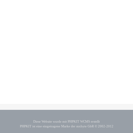
Diese Website wurde mit PHPKIT WCMS erstellt
PHPKIT ist eine eingetragene Marke der mxbyte GbR © 2002-2012