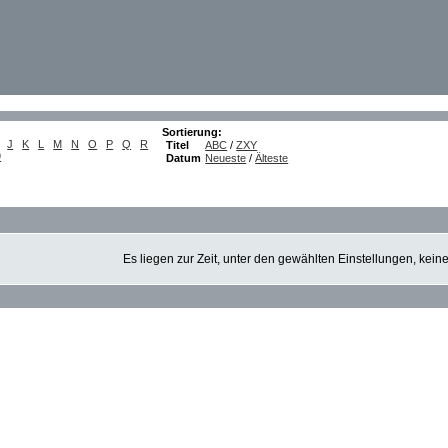
Sortierung:
J
K
L
M
N
O
P
Q
R
Titel
ABC
/
ZXY
9
Datum
Neueste
/
Älteste
Es liegen zur Zeit, unter den gewählten Einstellungen, kein