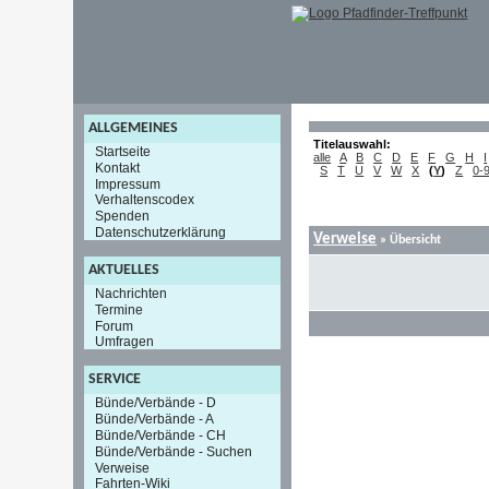
ALLGEMEINES
Titelauswahl:
Startseite
alle
A
B
C
D
E
F
G
H
I
Kontakt
S
T
U
V
W
X
(
Y
)
Z
0-
Impressum
Verhaltenscodex
Spenden
Datenschutzerklärung
Verweise
» Übersicht
AKTUELLES
Nachrichten
Termine
Forum
Umfragen
SERVICE
Bünde/Verbände - D
Bünde/Verbände - A
Bünde/Verbände - CH
Bünde/Verbände - Suchen
Verweise
Fahrten-Wiki