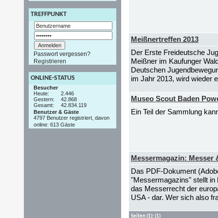
TREFFPUNKT
Meißnertreffen 2013
Der Erste Freideutsche Ju
Passwort vergessen?
Meißner im Kaufunger Wald 
Registrieren
Deutschen Jugendbewegung 
ONLINE-STATUS
im Jahr 2013, wird wieder ei
Besucher
Heute:
2.446
Museo Scout Baden Powel
Gestern:
42.868
Gesamt:
42.834.119
Ein Teil der Sammlung kan
Benutzer & Gäste
4797 Benutzer registriert, davon
online: 613 Gäste
Messermagazin: Messer 
Das PDF-Dokument (Adobe R
"Messermagazins" stellt in
das Messerrecht der europ
USA - dar. Wer sich also fr
Seiten
(1):
(1)