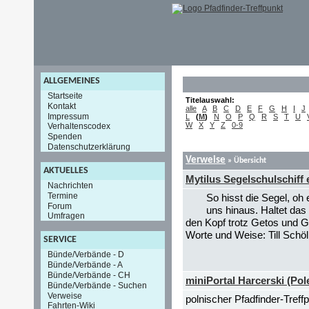
ALLGEMEINES
Startseite
Titelauswahl:
Kontakt
alle
A
B
C
D
E
F
G
H
I
J
Impressum
L
(
M
)
N
O
P
Q
R
S
T
U
W
X
Y
Z
0-9
Verhaltenscodex
Spenden
Datenschutzerklärung
Verweise
» Übersicht
AKTUELLES
Mytilus Segelschulschiff 
Nachrichten
Termine
So hisst die Segel, oh
Forum
uns hinaus. Haltet da
Umfragen
den Kopf trotz Getos und G
Worte und Weise: Till Schöl
SERVICE
Bünde/Verbände - D
Bünde/Verbände - A
Bünde/Verbände - CH
miniPortal Harcerski (Pol
Bünde/Verbände - Suchen
Verweise
polnischer Pfadfinder-Treff
Fahrten-Wiki