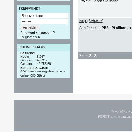
Projekt.
Lesen Sie mehr
TREFFPUNKT
hajk (Schweiz)
Ausrüster der PBS - Pfadibewe
Passwort vergessen?
Registrieren
ONLINE-STATUS
Besucher
Seiten
(1):
(1)
Heute:
8.267
Gestern:
42.725
Gesamt:
42.755.591
Benutzer & Gäste
4796 Benutzer registriert, davon
online: 608 Gäste
Diese Website
PHPKIT ist eine einget