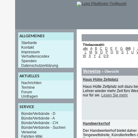
ALLGEMEINES
Startseite
Titelauswahl:
Kontakt
alle
A
B
C
D
E
F
G
(
H
)
I
Impressum
L
M
N
O
P
Q
R
S
T
U
W
X
Y
Z
0-9
Verhaltenscodex
Spenden
Datenschutzerklärung
Verweise
» Übersicht
AKTUELLES
Haus Hütte Zeltplatz
Nachrichten
Haus Hütte Zeltplatz soll dazu b
Termine
Lehrer wieder mehr Zeit fürs Wes
Forum
nur für sie.
Lesen Sie mehr
Umfragen
SERVICE
Bünde/Verbände - D
Bünde/Verbände - A
Bünde/Verbände - CH
Handwerkerhof
Bünde/Verbände - Suchen
Der Handwerkerhof bietet daher au
Verweise
Singewettstreite; Künstlertreffe
Fahrten-Wiki