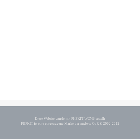
Diese Website wurde mit PHPKIT WCMS erstellt
PHPKIT ist eine eingetragene Marke der mxbyte GbR © 2002-2012