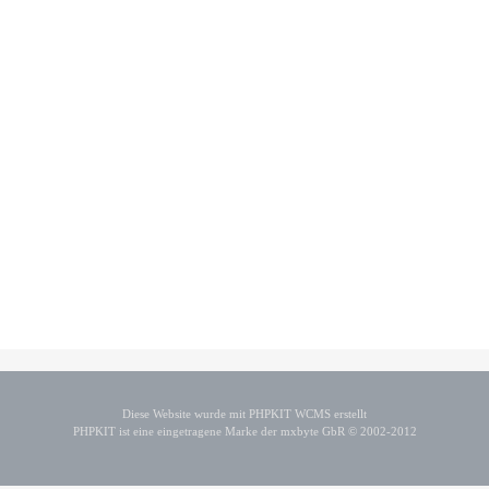
Diese Website wurde mit PHPKIT WCMS erstellt
PHPKIT ist eine eingetragene Marke der mxbyte GbR © 2002-2012