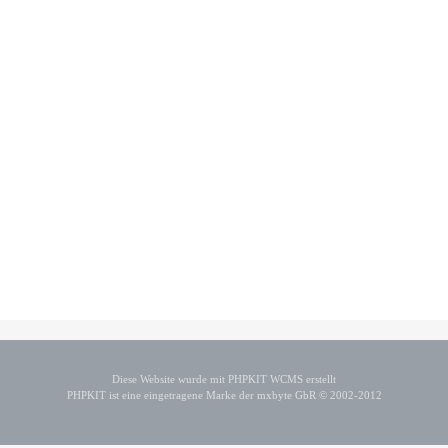
Diese Website wurde mit PHPKIT WCMS erstellt
PHPKIT ist eine eingetragene Marke der mxbyte GbR © 2002-2012