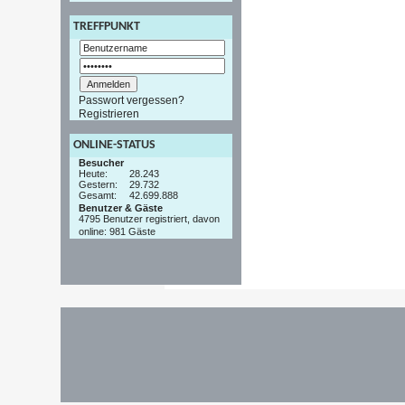
TREFFPUNKT
Passwort vergessen?
Registrieren
ONLINE-STATUS
Besucher
Heute:
28.243
Gestern:
29.732
Gesamt:
42.699.888
Benutzer & Gäste
4795 Benutzer registriert, davon
online: 981 Gäste