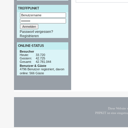
TREFFPUNKT
Passwort vergessen?
Registrieren
ONLINE-STATUS
Besucher
Heute:
33.720
Gestern:
42.725
Gesamt:
42.781.044
Benutzer & Gäste
4796 Benutzer registriert, davon
online: 566 Gäste
Diese Website
PHPKIT ist eine einget