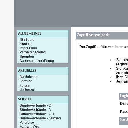
ALLGEMEINES
Zugriff verweigert
Startseite
Kontakt
Der Zugriff auf die von Ihnen
Impressum
Verhaltenscodex
Spenden
Sie si
Datenschutzerklärung
registr
Sie ve
AKTUELLES
zu bet
Nachrichten
Ihre S
Termine
Jemand
Forum
Umfragen
Logi
SERVICE
Benu
Bünde/Verbände - D
Bünde/Verbände - A
Pass
Bünde/Verbände - CH
Bünde/Verbände - Suchen
Speic
Verweise
Fahrten-Wiki