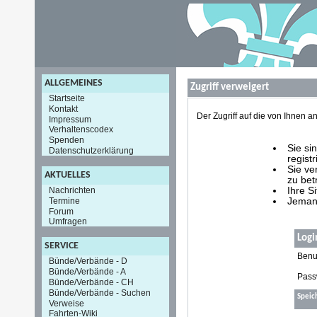
ALLGEMEINES
Zugriff verweigert
Startseite
Kontakt
Der Zugriff auf die von Ihnen
Impressum
Verhaltenscodex
Spenden
Sie si
Datenschutzerklärung
registr
Sie ve
AKTUELLES
zu bet
Nachrichten
Ihre S
Termine
Jemand
Forum
Umfragen
Logi
SERVICE
Benu
Bünde/Verbände - D
Bünde/Verbände - A
Pass
Bünde/Verbände - CH
Bünde/Verbände - Suchen
Speic
Verweise
Fahrten-Wiki