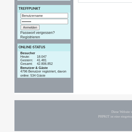
TREFFPUNKT
Passwort vergessen?
Registrieren
ONLINE-STATUS
Besucher
Heute:
18.047
Gestern:
41.481
Gesamt:
42.806.852
Benutzer & Gäste
4796 Benutzer registriert, davon
online: 534 Gäste
Diese Website
PHPKIT ist eine einget