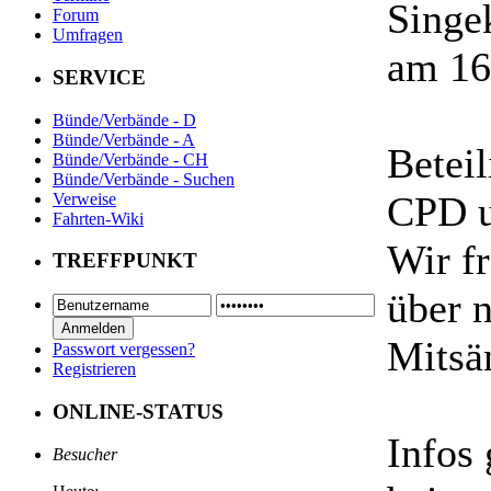
Singe
Forum
Umfragen
am 16
SERVICE
Bünde/Verbände - D
Bünde/Verbände - A
Betei
Bünde/Verbände - CH
Bünde/Verbände - Suchen
CPD u
Verweise
Fahrten-Wiki
Wir fr
TREFFPUNKT
über 
Mitsä
Passwort vergessen?
Registrieren
ONLINE-STATUS
Infos 
Besucher