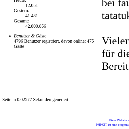
bei ta
Heute:
12.051
Gestern:
tatatu
41.481
Gesamt:
42.800.856
Benutzer & Gäste
Viele
4796 Benutzer registriert, davon online: 475
Gäste
für di
Bereit
Seite in 0.02577 Sekunden generiert
Diese Website
PHPKIT ist eine einget