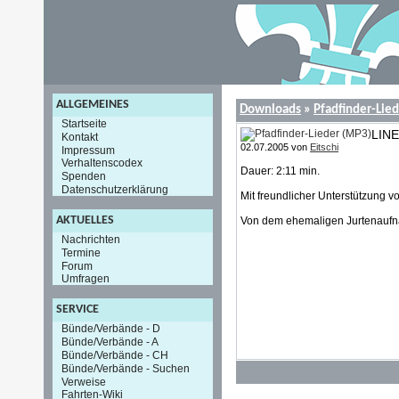
ALLGEMEINES
Downloads
»
Pfadfinder-Lie
Startseite
LINE
Kontakt
02.07.2005 von
Eitschi
Impressum
Verhaltenscodex
Dauer: 2:11 min.
Spenden
Datenschutzerklärung
Mit freundlicher Unterstützung v
AKTUELLES
Von dem ehemaligen Jurtenaufna
Nachrichten
Termine
Forum
Umfragen
SERVICE
Bünde/Verbände - D
Bünde/Verbände - A
Bünde/Verbände - CH
Bünde/Verbände - Suchen
Verweise
Fahrten-Wiki