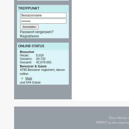
TREFFPUNKT
Passwort vergessen?
Registrieren
ONLINE-STATUS
Besucher
Heute:
5.016
Gestern:
29.732
Gesamt:
42.676.661
Benutzer & Gäste
4795 Benutzer registriert, davon
online:
Matti
und 544 Gäste
Diese Website
PHPKIT ist eine einget