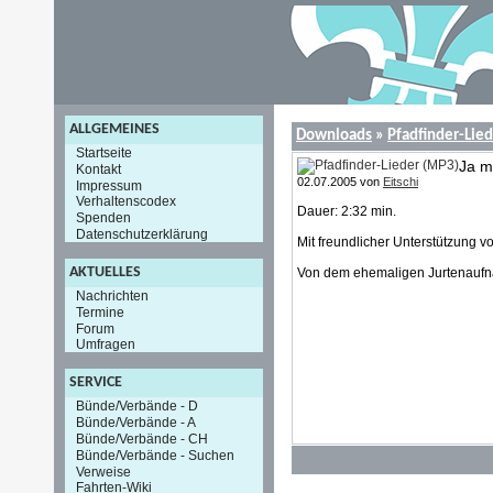
ALLGEMEINES
Downloads
»
Pfadfinder-Lie
Startseite
Ja m
Kontakt
02.07.2005 von
Eitschi
Impressum
Verhaltenscodex
Dauer: 2:32 min.
Spenden
Datenschutzerklärung
Mit freundlicher Unterstützung v
AKTUELLES
Von dem ehemaligen Jurtenaufna
Nachrichten
Termine
Forum
Umfragen
SERVICE
Bünde/Verbände - D
Bünde/Verbände - A
Bünde/Verbände - CH
Bünde/Verbände - Suchen
Verweise
Fahrten-Wiki