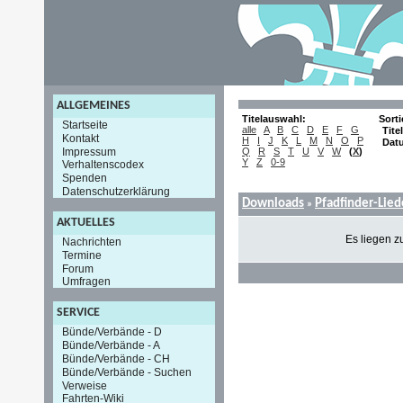
ALLGEMEINES
Titelauswahl:
Sort
Startseite
alle
A
B
C
D
E
F
G
Titel
Kontakt
H
I
J
K
L
M
N
O
P
Dat
Impressum
Q
R
S
T
U
V
W
(
X
)
Y
Z
0-9
Verhaltenscodex
Spenden
Datenschutzerklärung
Downloads
Pfadfinder-Lie
»
AKTUELLES
Es liegen z
Nachrichten
Termine
Forum
Umfragen
SERVICE
Bünde/Verbände - D
Bünde/Verbände - A
Bünde/Verbände - CH
Bünde/Verbände - Suchen
Verweise
Fahrten-Wiki