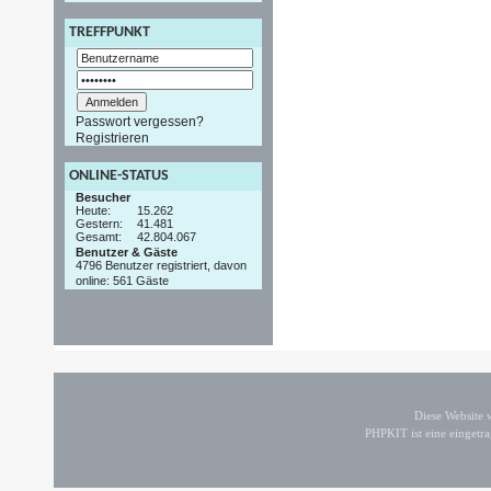
TREFFPUNKT
Passwort vergessen?
Registrieren
ONLINE-STATUS
Besucher
Heute:
15.262
Gestern:
41.481
Gesamt:
42.804.067
Benutzer & Gäste
4796 Benutzer registriert, davon
online: 561 Gäste
Diese Website
PHPKIT ist eine einget