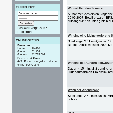
TREFFPUNKT
Wir wählten den Sommer
Aufnahmen des ersten Singeabe
16.09.2007. Beteiligt waren BPS
Mitsänger/innen. Infos gibts hier i
Passwort vergessen?
Registrieren
Wir sind eine kleine verlorene 
ONLINE-STATUS
Spiellänge: 2:31 minQualität: 
Berliner Singewettstreit 2004 Mit
Besucher
Heute:
10.410
Gestern:
32.954
Gesamt:
42.715.009
Benutzer & Gäste
4795 Benutzer registriert, davon
Wir sind des Geyers schwarzer
online: 696 Gäste
Dauer: 4:15 min. Mit freundlich
Jurtenaufnahmen-Projekt im Inter
Wenn der Abend naht
Spiellänge: 2:49 minQualität: V
Tobias...