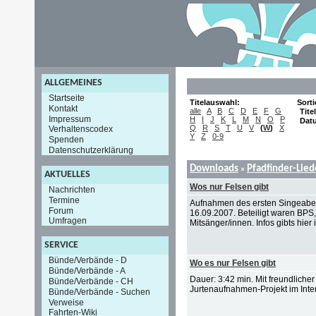
ALLGEMEINES
Startseite
Titelauswahl:
Sort
Kontakt
alle
A
B
C
D
E
F
G
Titel
Impressum
H
I
J
K
L
M
N
O
P
Dat
Q
R
S
T
U
V
(
W
)
X
Verhaltenscodex
Y
Z
0-9
Spenden
Datenschutzerklärung
Downloads
Pfadfinder-Lie
»
AKTUELLES
Wos nur Felsen gibt
Nachrichten
Termine
Aufnahmen des ersten Singeabe
Forum
16.09.2007. Beteiligt waren BPS
Umfragen
Mitsänger/innen. Infos gibts hier i
SERVICE
Bünde/Verbände - D
Wo es nur Felsen gibt
Bünde/Verbände - A
Dauer: 3:42 min. Mit freundlich
Bünde/Verbände - CH
Jurtenaufnahmen-Projekt im Inter
Bünde/Verbände - Suchen
Verweise
Fahrten-Wiki