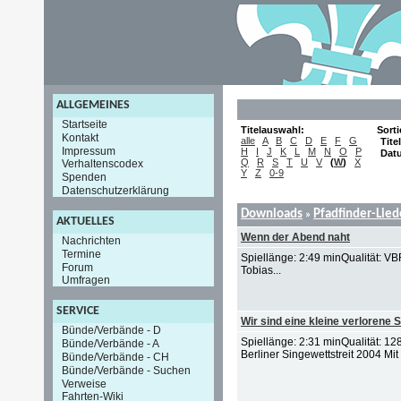
ALLGEMEINES
Startseite
Titelauswahl:
Sort
Kontakt
alle
A
B
C
D
E
F
G
Titel
Impressum
H
I
J
K
L
M
N
O
P
Dat
Q
R
S
T
U
V
(
W
)
X
Verhaltenscodex
Y
Z
0-9
Spenden
Datenschutzerklärung
Downloads
Pfadfinder-Lie
»
AKTUELLES
Wenn der Abend naht
Nachrichten
Termine
Spiellänge: 2:49 minQualität: V
Forum
Tobias...
Umfragen
SERVICE
Wir sind eine kleine verlorene 
Bünde/Verbände - D
Spiellänge: 2:31 minQualität: 
Bünde/Verbände - A
Berliner Singewettstreit 2004 Mit
Bünde/Verbände - CH
Bünde/Verbände - Suchen
Verweise
Fahrten-Wiki