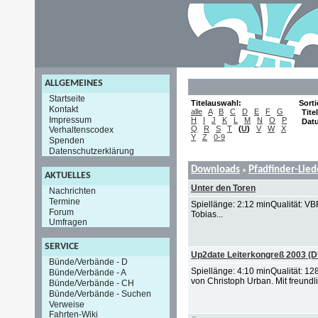
ALLGEMEINES
Startseite
Titelauswahl:
Sort
Kontakt
alle
A
B
C
D
E
F
G
Titel
Impressum
H
I
J
K
L
M
N
O
P
Dat
Q
R
S
T
(
U
)
V
W
X
Verhaltenscodex
Y
Z
0-9
Spenden
Datenschutzerklärung
Downloads
Pfadfinder-Lie
»
AKTUELLES
Unter den Toren
Nachrichten
Termine
Spiellänge: 2:12 minQualität: V
Forum
Tobias...
Umfragen
SERVICE
Up2date Leiterkongreß 2003 (
Bünde/Verbände - D
Spiellänge: 4:10 minQualität: 1
Bünde/Verbände - A
von Christoph Urban. Mit freundl
Bünde/Verbände - CH
Bünde/Verbände - Suchen
Verweise
Fahrten-Wiki