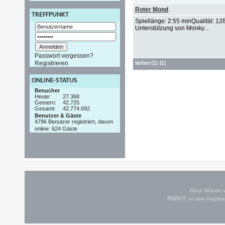
Roter Mond
TREFFPUNKT
Spiellänge: 2:55 minQualität: 
Unterstützung von Monky...
Passwort vergessen?
Registrieren
Seiten
(1):
(1)
ONLINE-STATUS
Besucher
Heute:
27.368
Gestern:
42.725
Gesamt:
42.774.692
Benutzer & Gäste
4796 Benutzer registriert, davon
online: 624 Gäste
Diese Website
PHPKIT ist eine einget