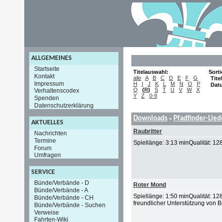
ALLGEMEINES
Startseite
Titelauswahl:
Sort
Kontakt
alle
A
B
C
D
E
F
G
Titel
Impressum
H
I
J
K
L
M
N
O
P
Dat
Q
(
R
)
S
T
U
V
W
X
Verhaltenscodex
Y
Z
0-9
Spenden
Datenschutzerklärung
Downloads
Pfadfinder-Lie
»
AKTUELLES
Raubritter
Nachrichten
Termine
Spiellänge: 3:13 minQualität: 128
Forum
Umfragen
SERVICE
Bünde/Verbände - D
Roter Mond
Bünde/Verbände - A
Spiellänge: 1:50 minQualität: 
Bünde/Verbände - CH
freundlicher Unterstützung von Bu
Bünde/Verbände - Suchen
Verweise
Fahrten-Wiki