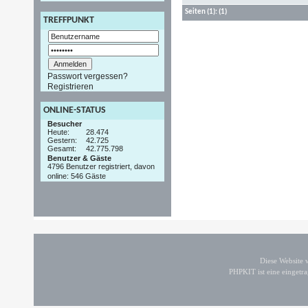
Seiten
(1):
(1)
TREFFPUNKT
Passwort vergessen?
Registrieren
ONLINE-STATUS
Besucher
Heute:
28.474
Gestern:
42.725
Gesamt:
42.775.798
Benutzer & Gäste
4796 Benutzer registriert, davon
online: 546 Gäste
Diese Website
PHPKIT ist eine einget