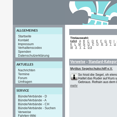
ALLGEMEINES
Startseite
Titelauswahl:
Kontakt
(
alle
)
A
B
C
D
E
F
G
H
I
Impressum
K
L
M
N
O
P
Q
R
S
T
U
W
X
Y
Z
0-9
Verhaltenscodex
Spenden
Datenschutzerklärung
Verweise
Standard-Kategor
»
AKTUELLES
Mytilus Segelschulschiff e.V.
Nachrichten
Termine
So hisst die Segel, oh elen
Forum
Haltet das Ruder auf Kurs 
Umfragen
Gebraus. Refrain aus dem L
mehr
SERVICE
Bünde/Verbände - D
Bünde/Verbände - A
Bünde/Verbände - CH
Bünde/Verbände - Suchen
Verweise
Fahrten-Wiki