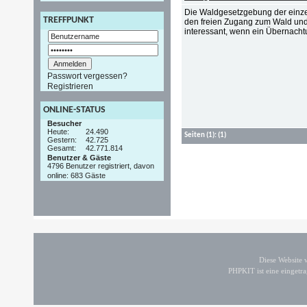
Die Waldgesetzgebung der einze
TREFFPUNKT
den freien Zugang zum Wald und
interessant, wenn ein Übernacht
Passwort vergessen?
Registrieren
ONLINE-STATUS
Besucher
Heute:
24.490
Seiten
(1):
(1)
Gestern:
42.725
Gesamt:
42.771.814
Benutzer & Gäste
4796 Benutzer registriert, davon
online: 683 Gäste
Diese Website
PHPKIT ist eine einget