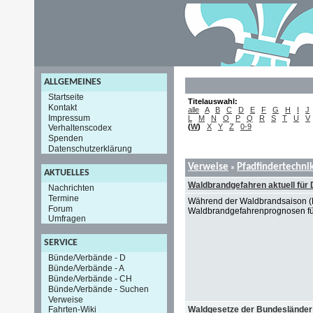
ALLGEMEINES
Startseite
Titelauswahl:
Kontakt
alle
A
B
C
D
E
F
G
H
I
J
Impressum
L
M
N
O
P
Q
R
S
T
U
V
(
W
)
X
Y
Z
0-9
Verhaltenscodex
Spenden
Datenschutzerklärung
Verweise
Pfadfindertechni
»
AKTUELLES
Waldbrandgefahren aktuell für
Nachrichten
Termine
Während der Waldbrandsaison (Mär
Forum
Waldbrandgefahrenprognosen für
Umfragen
SERVICE
Bünde/Verbände - D
Bünde/Verbände - A
Bünde/Verbände - CH
Bünde/Verbände - Suchen
Verweise
Waldgesetze der Bundesländer
Fahrten-Wiki