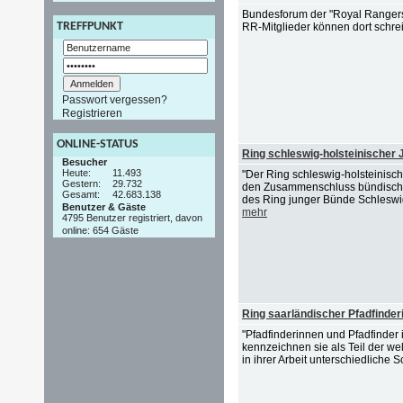
Bundesforum der "Royal Rangers"
TREFFPUNKT
RR-Mitglieder können dort schre
Passwort vergessen?
Registrieren
ONLINE-STATUS
Ring schleswig-holsteinischer
Besucher
Heute:
11.493
"Der Ring schleswig-holsteinis
Gestern:
29.732
den Zusammenschluss bündischer
Gesamt:
42.683.138
des Ring junger Bünde Schleswig
Benutzer & Gäste
mehr
4795 Benutzer registriert, davon
online: 654 Gäste
Ring saarländischer Pfadfinder
"Pfadfinderinnen und Pfadfinde
kennzeichnen sie als Teil der w
in ihrer Arbeit unterschiedliche 