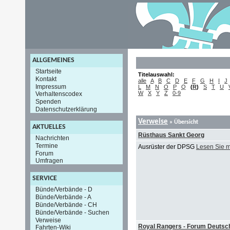
ALLGEMEINES
Startseite
Titelauswahl:
Kontakt
alle
A
B
C
D
E
F
G
H
I
J
Impressum
L
M
N
O
P
Q
(
R
)
S
T
U
W
X
Y
Z
0-9
Verhaltenscodex
Spenden
Datenschutzerklärung
Verweise
» Übersicht
AKTUELLES
Rüsthaus Sankt Georg
Nachrichten
Termine
Ausrüster der DPSG
Lesen Sie 
Forum
Umfragen
SERVICE
Bünde/Verbände - D
Bünde/Verbände - A
Bünde/Verbände - CH
Bünde/Verbände - Suchen
Verweise
Royal Rangers - Forum Deutsc
Fahrten-Wiki