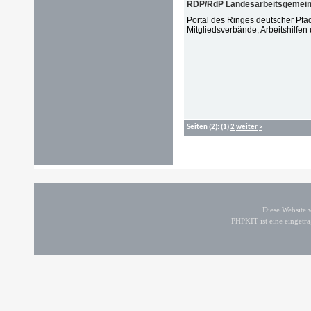
RDP/RdP Landesarbeitsgemein
Portal des Ringes deutscher Pf
Mitgliedsverbände, Arbeitshilfen
Seiten
(2):
(1)
2
weiter
>
Diese Website
PHPKIT ist eine einget