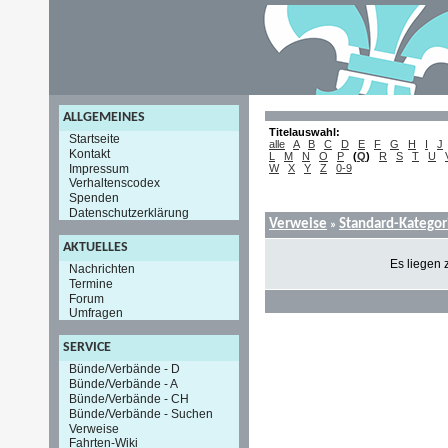
ALLGEMEINES
Titelauswahl:
Startseite
alle
A
B
C
D
E
F
G
H
I
J
Kontakt
L
M
N
O
P
(
Q
)
R
S
T
U
Impressum
W
X
Y
Z
0-9
Verhaltenscodex
Spenden
Datenschutzerklärung
Verweise
Standard-Kategor
»
AKTUELLES
Es liegen 
Nachrichten
Termine
Forum
Umfragen
SERVICE
Bünde/Verbände - D
Bünde/Verbände - A
Bünde/Verbände - CH
Bünde/Verbände - Suchen
Verweise
Fahrten-Wiki