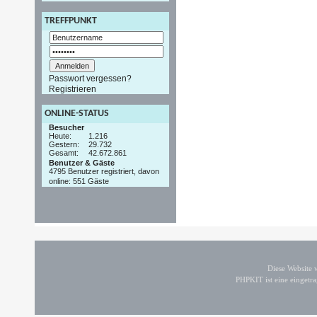
TREFFPUNKT
Passwort vergessen?
Registrieren
ONLINE-STATUS
Besucher
Heute:
1.216
Gestern:
29.732
Gesamt:
42.672.861
Benutzer & Gäste
4795 Benutzer registriert, davon
online: 551 Gäste
Diese Website
PHPKIT ist eine einget