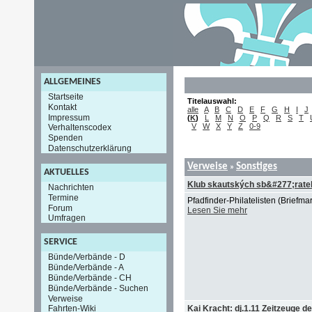
ALLGEMEINES
Startseite
Titelauswahl:
Kontakt
alle
A
B
C
D
E
F
G
H
I
J
Impressum
(
K
)
L
M
N
O
P
Q
R
S
T
V
W
X
Y
Z
0-9
Verhaltenscodex
Spenden
Datenschutzerklärung
Verweise
Sonstiges
»
AKTUELLES
Klub skautských sb&#277;rate
Nachrichten
Termine
Pfadfinder-Philatelisten (Briefm
Forum
Lesen Sie mehr
Umfragen
SERVICE
Bünde/Verbände - D
Bünde/Verbände - A
Bünde/Verbände - CH
Bünde/Verbände - Suchen
Verweise
Kai Kracht: dj.1.11 Zeitzeuge d
Fahrten-Wiki