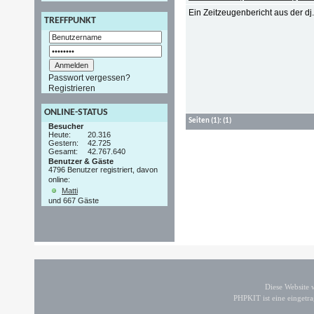
Ein Zeitzeugenbericht aus der dj
TREFFPUNKT
Passwort vergessen?
Registrieren
ONLINE-STATUS
Seiten
(1):
(1)
Besucher
Heute:
20.316
Gestern:
42.725
Gesamt:
42.767.640
Benutzer & Gäste
4796 Benutzer registriert, davon
online:
Matti
und 667 Gäste
Diese Website
PHPKIT ist eine einget