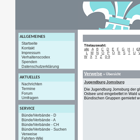
ALLGEMEINES
Startseite
Titelauswahl:
Kontakt
alle
A
B
C
D
E
F
G
H
I
(
J
Impressum
L
M
N
O
P
Q
R
S
T
U
W
X
Y
Z
0-9
Verhaltenscodex
Spenden
Datenschutzerklärung
Verweise
» Übersicht
AKTUELLES
Jugendburg Jomsburg
Nachrichten
Termine
Die Jugendburg Jomsburg der glei
Forum
Ostsee und eingebettet in Wald u
Umfragen
Bündischen Gruppen gemietet we
SERVICE
Bünde/Verbände - D
Bünde/Verbände - A
Bünde/Verbände - CH
Bünde/Verbände - Suchen
Verweise
Fahrten-Wiki