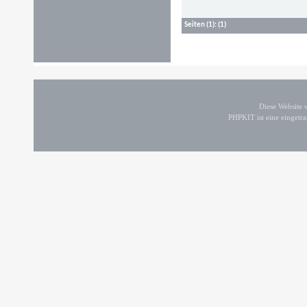
Seiten
(1):
(1)
Diese Website
PHPKIT ist eine einget