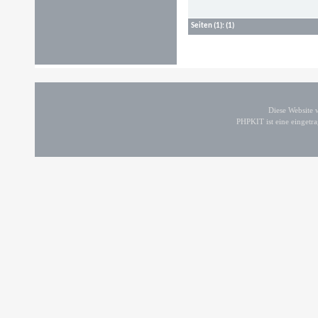
Seiten
(1):
(1)
Diese Website
PHPKIT ist eine einget