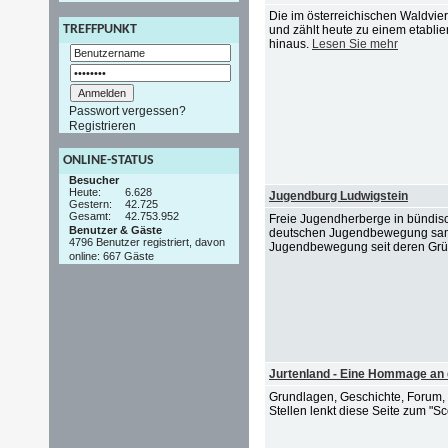
Die im österreichischen Waldvie
TREFFPUNKT
und zählt heute zu einem etabli
hinaus.
Lesen Sie mehr
Passwort vergessen?
Registrieren
ONLINE-STATUS
Besucher
Heute:
6.628
Jugendburg Ludwigstein
Gestern:
42.725
Gesamt:
42.753.952
Freie Jugendherberge in bündisch
Benutzer & Gäste
deutschen Jugendbewegung samm
4796 Benutzer registriert, davon
Jugendbewegung seit deren Gr
online: 667 Gäste
Jurtenland - Eine Hommage an 
Grundlagen, Geschichte, Forum, G
Stellen lenkt diese Seite zum "Sc