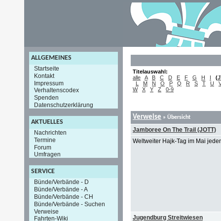
ALLGEMEINES
Startseite
Titelauswahl:
Kontakt
alle
A
B
C
D
E
F
G
H
I
(
J
Impressum
L
M
N
O
P
Q
R
S
T
U
W
X
Y
Z
0-9
Verhaltenscodex
Spenden
Datenschutzerklärung
Verweise
» Übersicht
AKTUELLES
Jamboree On The Trail (JOTT)
Nachrichten
Termine
Weltweiter Hajk-Tag im Mai jede
Forum
Umfragen
SERVICE
Bünde/Verbände - D
Bünde/Verbände - A
Bünde/Verbände - CH
Bünde/Verbände - Suchen
Verweise
Jugendburg Streitwiesen
Fahrten-Wiki