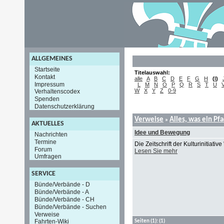
ALLGEMEINES
Startseite
Titelauswahl:
Kontakt
alle
A
B
C
D
E
F
G
H
(
I
)
Impressum
L
M
N
O
P
Q
R
S
T
U
W
X
Y
Z
0-9
Verhaltenscodex
Spenden
Datenschutzerklärung
Verweise
Alles, was ein Pf
»
AKTUELLES
Idee und Bewegung
Nachrichten
Termine
Die Zeitschrift der Kulturinitia
Forum
Lesen Sie mehr
Umfragen
SERVICE
Bünde/Verbände - D
Bünde/Verbände - A
Bünde/Verbände - CH
Bünde/Verbände - Suchen
Verweise
Fahrten-Wiki
Seiten
(1):
(1)