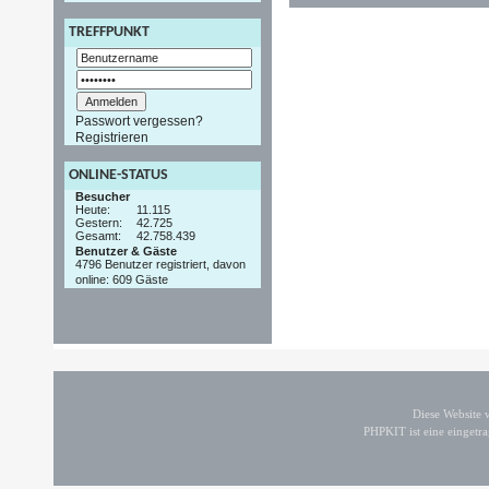
TREFFPUNKT
Passwort vergessen?
Registrieren
ONLINE-STATUS
Besucher
Heute:
11.115
Gestern:
42.725
Gesamt:
42.758.439
Benutzer & Gäste
4796 Benutzer registriert, davon
online: 609 Gäste
Diese Website
PHPKIT ist eine einget