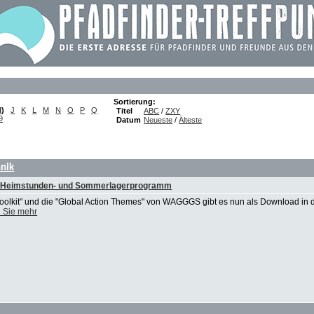
Sortierung:
I
)
J
K
L
M
N
O
P
Q
Titel
ABC
/
ZXY
9
Datum
Neueste
/
Älteste
hnik
ein Heimstunden- und Sommerlagerprogramm
oolkit" und die "Global Action Themes" von WAGGGS gibt es nun als Download in 
 Sie mehr