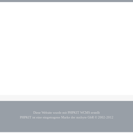
Diese Website wurde mit PHPKIT WCMS erstellt
PHPKIT ist eine eingetragene Marke der mxbyte GbR © 2002-2012