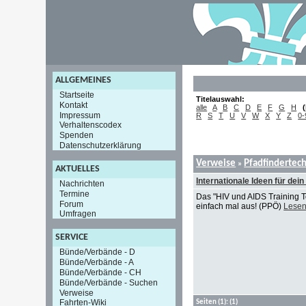
ALLGEMEINES
Startseite
Titelauswahl:
Kontakt
alle
A
B
C
D
E
F
G
H
(
Impressum
R
S
T
U
V
W
X
Y
Z
0-
Verhaltenscodex
Spenden
Datenschutzerklärung
Verweise
Pfadfindertec
»
AKTUELLES
Internationale Ideen für d
Nachrichten
Termine
Das "HIV und AIDS Training T
Forum
einfach mal aus! (PPÖ)
Lesen
Umfragen
SERVICE
Bünde/Verbände - D
Bünde/Verbände - A
Bünde/Verbände - CH
Bünde/Verbände - Suchen
Verweise
Fahrten-Wiki
Seiten
(1):
(1)