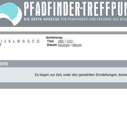
Sortierung:
I
J
K
L
M
N
O
P
Q
Titel
ABC
/
ZXY
9
Datum
Neueste
/
Älteste
gorie
Es liegen zur Zeit, unter den gewählten Einstellungen, kein