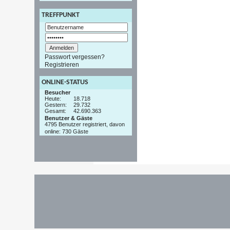
TREFFPUNKT
Passwort vergessen?
Registrieren
ONLINE-STATUS
Besucher
Heute:
18.718
Gestern:
29.732
Gesamt:
42.690.363
Benutzer & Gäste
4795 Benutzer registriert, davon
online: 730 Gäste