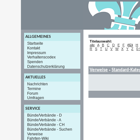
ALLGEMEINES
Titelauswahl:
Startseite
alle
A
B
C
D
E
F
(
G
)
H
Kontakt
R
S
T
U
V
W
X
Y
Z
0-
Impressum
Verhaltenscodex
Spenden
Datenschutzerklärung
Verweise
Standard-Kate
»
AKTUELLES
Nachrichten
Termine
Forum
Umfragen
SERVICE
Bünde/Verbände - D
Bünde/Verbände - A
Bünde/Verbände - CH
Bünde/Verbände - Suchen
Verweise
Fahrten-Wiki