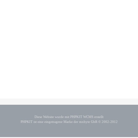
Diese Website wurde mit PHPKIT WCMS erstellt
PHPKIT ist eine eingetragene Marke der mxbyte GbR © 2002-2012