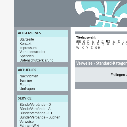
ALLGEMEINES
Titelauswahl:
Startseite
alle
A
B
C
D
E
(
F
)
G
H
I
Kontakt
L
M
N
O
P
Q
R
S
T
U
Impressum
W
X
Y
Z
0-9
Verhaltenscodex
Spenden
Datenschutzerklärung
Verweise
Standard-Kategor
»
AKTUELLES
Es liegen 
Nachrichten
Termine
Forum
Umfragen
SERVICE
Bünde/Verbände - D
Bünde/Verbände - A
Bünde/Verbände - CH
Bünde/Verbände - Suchen
Verweise
Fahrten-Wiki