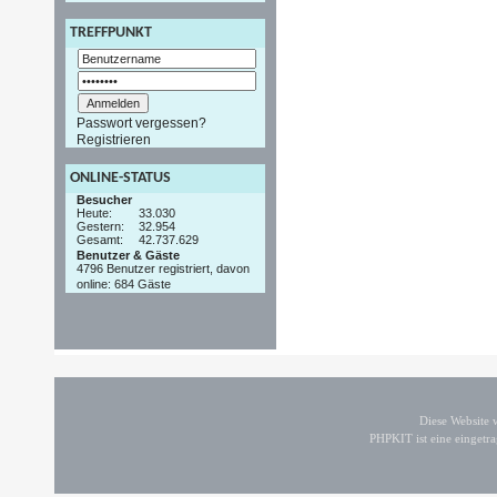
TREFFPUNKT
Passwort vergessen?
Registrieren
ONLINE-STATUS
Besucher
Heute:
33.030
Gestern:
32.954
Gesamt:
42.737.629
Benutzer & Gäste
4796 Benutzer registriert, davon
online: 684 Gäste
Diese Website
PHPKIT ist eine einget