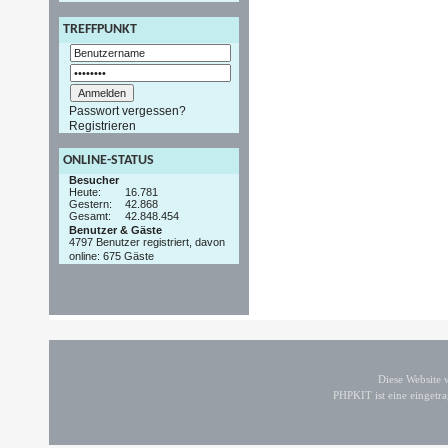
TREFFPUNKT
Passwort vergessen?
Registrieren
ONLINE-STATUS
Besucher
Heute:
16.781
Gestern:
42.868
Gesamt:
42.848.454
Benutzer & Gäste
4797 Benutzer registriert, davon
online: 675 Gäste
Diese Website
PHPKIT ist eine einget