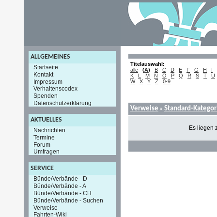
ALLGEMEINES
Titelauswahl:
Startseite
alle
(
A
)
B
C
D
E
F
G
H
I
Kontakt
K
L
M
N
O
P
Q
R
S
T
U
Impressum
W
X
Y
Z
0-9
Verhaltenscodex
Spenden
Datenschutzerklärung
Verweise
Standard-Kategor
»
AKTUELLES
Es liegen 
Nachrichten
Termine
Forum
Umfragen
SERVICE
Bünde/Verbände - D
Bünde/Verbände - A
Bünde/Verbände - CH
Bünde/Verbände - Suchen
Verweise
Fahrten-Wiki