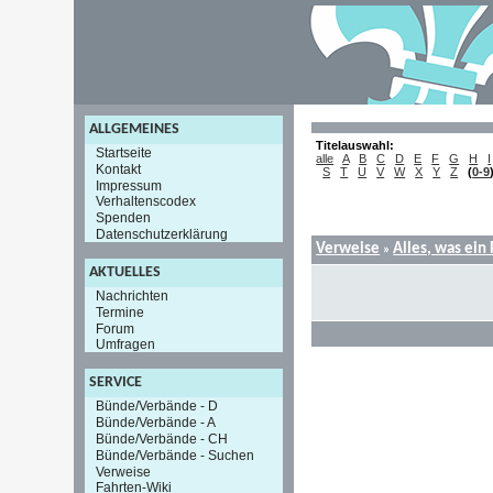
ALLGEMEINES
Titelauswahl:
Startseite
alle
A
B
C
D
E
F
G
H
I
Kontakt
S
T
U
V
W
X
Y
Z
(
0-9
Impressum
Verhaltenscodex
Spenden
Datenschutzerklärung
Verweise
Alles, was ein
»
AKTUELLES
Nachrichten
Termine
Forum
Umfragen
SERVICE
Bünde/Verbände - D
Bünde/Verbände - A
Bünde/Verbände - CH
Bünde/Verbände - Suchen
Verweise
Fahrten-Wiki