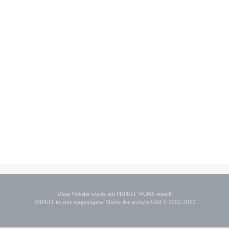
Diese Website wurde mit PHPKIT WCMS erstellt
PHPKIT ist eine eingetragene Marke der mxbyte GbR © 2002-2012