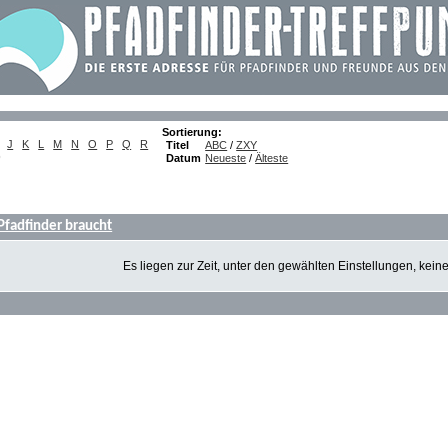
Sortierung:
J
K
L
M
N
O
P
Q
R
Titel
ABC
/
ZXY
)
Datum
Neueste
/
Älteste
 Pfadfinder braucht
Es liegen zur Zeit, unter den gewählten Einstellungen, kein